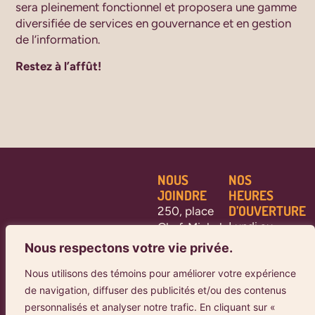
sera pleinement fonctionnel et proposera une gamme
diversifiée de services en gouvernance et en gestion
de l’information.
Restez à l’affût!
NOUS
NOS
JOINDRE
HEURES
D’OUVERTURE
250, place
Lundi au
Chef-Michel-
jeudi : 7 h 45
Laveau,
Nous respectons votre vie privée.
à 12 h - 13 h à
bureau 102,
Nous utilisons des témoins pour améliorer votre expérience
16 h 30
Wendake
de navigation, diffuser des publicités et/ou des contenus
(Québec),
Vendredi :
personnalisés et analyser notre trafic. En cliquant sur «
G0A 4V0
8 h à 12 h