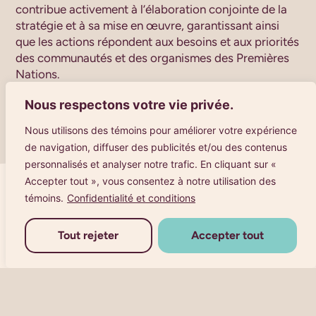
contribue activement à l’élaboration conjointe de la
stratégie et à sa mise en œuvre, garantissant ainsi
que les actions répondent aux besoins et aux priorités
des communautés et des organismes des Premières
Nations.
Nous respectons votre vie privée.
Nous utilisons des témoins pour améliorer votre expérience
de navigation, diffuser des publicités et/ou des contenus
personnalisés et analyser notre trafic. En cliquant sur «
Accepter tout », vous consentez à notre utilisation des
témoins.
Confidentialité et conditions
UN PARTENAIRE NATIONAL POUR LA
Tout rejeter
Accepter tout
SOUVERAINETÉ INFORMATIONNELLE
Le
Centre de gouvernance de l’information des
Premières Nations
chapeaute l’ensemble des travaux
relatifs à la stratégie de gouvernance de l’information.