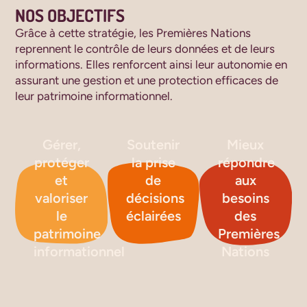
NOS OBJECTIFS
Grâce à cette stratégie, les Premières Nations
reprennent le contrôle de leurs données et de leurs
informations.
Elles renforcent ainsi leur autonomie en
assurant une gestion et une protection efficaces de
leur patrimoine informationnel.
Gérer,
Soutenir
Mieux
protéger
la prise
répondre
et
de
aux
valoriser
décisions
besoins
le
éclairées
des
patrimoine
Premières
informationnel
Nations